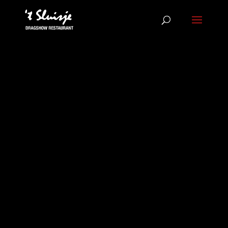
IT’S
SHOWTIME!
Een unieke belevenis met 3
gangen diner, travestie acts
en veel muziek, kortom een
fantastische avond in hartje
Amsterdam.