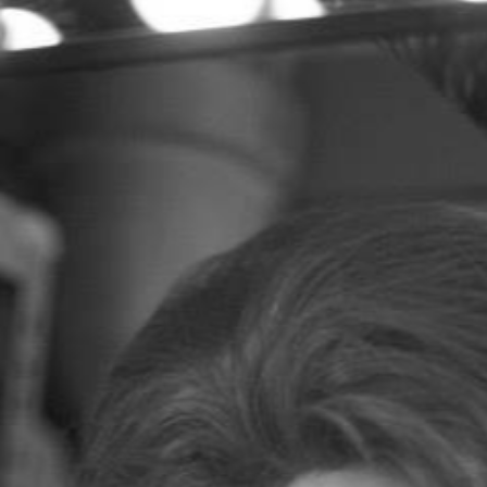
KOM LANGS
We zijn niet dagelijks geopend en werken alleen
op reservering check de kalender onder
"reserveer
nu"
, indien je last-minute wil langskomen kijk dan
op onze
Facebook pagina
voor de
beschikbaarheid. Je kan ons ook altijd even bellen
of mailen.
Volgen
Volgen
Volgen