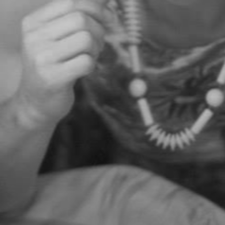
shift1:
18.00 uur - 21.00
BEKIJK HET MENU
CONTACT
TELEFOONNUMMER