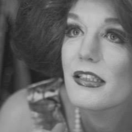
Woensdag & Donderdag
shift1:
19.00 uur - 22.00
Vrijdag
shift1:
18.00 uur - 20.30
shift2:
21.00 uur - sluit
Zaterdag
shift1:
17.30 uur - 20.30
shift2:
21.00 uur - sluit
Zondag